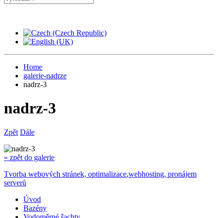
Home
galerie-nadrze
nadrz-3
nadrz-3
Zpět
Dále
« zpět do galerie
Tvorba webových stránek, optimalizace
,
webhosting, pronájem
serverů
Úvod
Bazény
Vodoměrné šachty