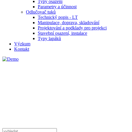
Typy osazení
Parametry a účinnost
Odlučovač tuků
Technický popis - LT
Manipulace, doprava, skladování
Projektování a podklady pro projekci
Stavební osazení, instalace
Typy lapáků
Výzkum
Kontakt