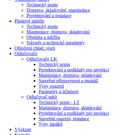
Technický popis
Doprava, skladování, manipulace
Projektování a instalace
Plastové nádrže
Technický popis
Manipulace, doprava, skladování
Obsluha a údržba
Návody a technické parametry
Obložení chlad. vozů
Odlučovače
Odlučovače LK
Technický popis
Projektování a podklady pro projekci
Manipulace, doprava, skladování
Stavební připravenost a montáž
Typy osazení
Parametry a účinnost
Odlučovač tuků
Technický popis - LT
Manipulace, doprava, skladování
Projektování a podklady pro projekci
Stavební osazení, instalace
Typy lapáků
Výzkum
Kontakt