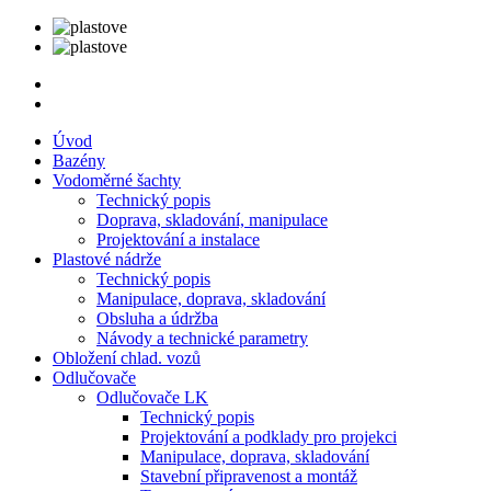
Úvod
Bazény
Vodoměrné šachty
Technický popis
Doprava, skladování, manipulace
Projektování a instalace
Plastové nádrže
Technický popis
Manipulace, doprava, skladování
Obsluha a údržba
Návody a technické parametry
Obložení chlad. vozů
Odlučovače
Odlučovače LK
Technický popis
Projektování a podklady pro projekci
Manipulace, doprava, skladování
Stavební připravenost a montáž