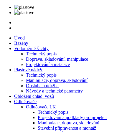
Úvod
Bazény
Vodoměrné šachty
Technický popis
Doprava, skladování, manipulace
Projektování a instalace
Plastové nádrže
Technický popis
Manipulace, doprava, skladování
Obsluha a údržba
Návody a technické parametry
Obložení chlad. vozů
Odlučovače
Odlučovače LK
Technický popis
Projektování a podklady pro projekci
Manipulace, doprava, skladování
Stavební připravenost a montáž