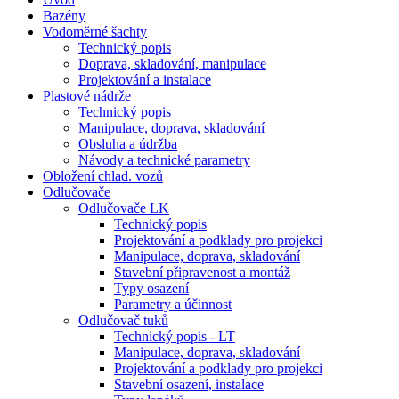
Bazény
Vodoměrné šachty
Technický popis
Doprava, skladování, manipulace
Projektování a instalace
Plastové nádrže
Technický popis
Manipulace, doprava, skladování
Obsluha a údržba
Návody a technické parametry
Obložení chlad. vozů
Odlučovače
Odlučovače LK
Technický popis
Projektování a podklady pro projekci
Manipulace, doprava, skladování
Stavební připravenost a montáž
Typy osazení
Parametry a účinnost
Odlučovač tuků
Technický popis - LT
Manipulace, doprava, skladování
Projektování a podklady pro projekci
Stavební osazení, instalace