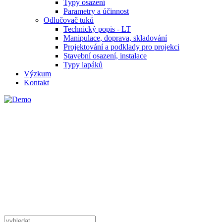
Typy osazení
Parametry a účinnost
Odlučovač tuků
Technický popis - LT
Manipulace, doprava, skladování
Projektování a podklady pro projekci
Stavební osazení, instalace
Typy lapáků
Výzkum
Kontakt