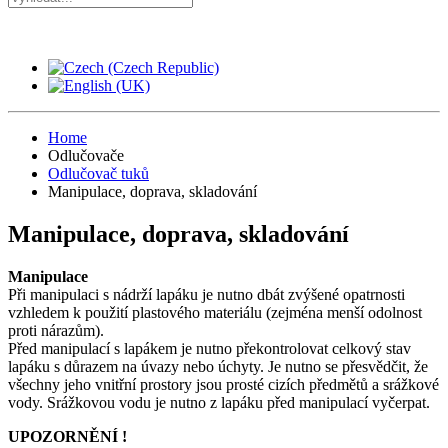
Home
Odlučovače
Odlučovač tuků
Manipulace, doprava, skladování
Manipulace, doprava, skladování
Manipulace
Při manipulaci s nádrží lapáku je nutno dbát zvýšené opatrnosti
vzhledem k použití plastového materiálu (zejména menší odolnost
proti nárazům).
Před manipulací s lapákem je nutno překontrolovat celkový stav
lapáku s důrazem na úvazy nebo úchyty. Je nutno se přesvědčit, že
všechny jeho vnitřní prostory jsou prosté cizích předmětů a srážkové
vody. Srážkovou vodu je nutno z lapáku před manipulací vyčerpat.
UPOZORNĚNÍ !