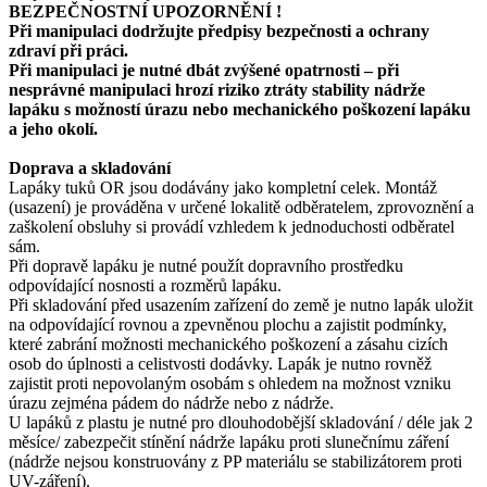
BEZPEČNOSTNÍ UPOZORNĚNÍ !
Při manipulaci dodržujte předpisy bezpečnosti a ochrany
zdraví při práci.
Při manipulaci je nutné dbát zvýšené opatrnosti – při
nesprávné manipulaci hrozí riziko ztráty stability nádrže
lapáku s možností úrazu nebo mechanického poškození lapáku
a jeho okolí.
Doprava a skladování
Lapáky tuků OR jsou dodávány jako kompletní celek. Montáž
(usazení) je prováděna v určené lokalitě odběratelem, zprovoznění a
zaškolení obsluhy si provádí vzhledem k jednoduchosti odběratel
sám.
Při dopravě lapáku je nutné použít dopravního prostředku
odpovídající nosnosti a rozměrů lapáku.
Při skladování před usazením zařízení do země je nutno lapák uložit
na odpovídající rovnou a zpevněnou plochu a zajistit podmínky,
které zabrání možnosti mechanického poškození a zásahu cizích
osob do úplnosti a celistvosti dodávky. Lapák je nutno rovněž
zajistit proti nepovolaným osobám s ohledem na možnost vzniku
úrazu zejména pádem do nádrže nebo z nádrže.
U lapáků z plastu je nutné pro dlouhodobější skladování / déle jak 2
měsíce/ zabezpečit stínění nádrže lapáku proti slunečnímu záření
(nádrže nejsou konstruovány z PP materiálu se stabilizátorem proti
UV-záření).