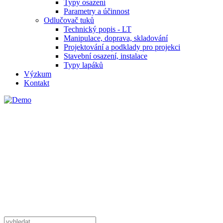
Typy osazení
Parametry a účinnost
Odlučovač tuků
Technický popis - LT
Manipulace, doprava, skladování
Projektování a podklady pro projekci
Stavební osazení, instalace
Typy lapáků
Výzkum
Kontakt