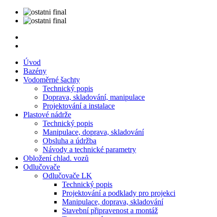
Úvod
Bazény
Vodoměrné šachty
Technický popis
Doprava, skladování, manipulace
Projektování a instalace
Plastové nádrže
Technický popis
Manipulace, doprava, skladování
Obsluha a údržba
Návody a technické parametry
Obložení chlad. vozů
Odlučovače
Odlučovače LK
Technický popis
Projektování a podklady pro projekci
Manipulace, doprava, skladování
Stavební připravenost a montáž