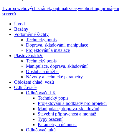
Tvorba webových stránek, optimalizace
,
webhosting, pronájem
serverů
Úvod
Bazény
Vodoměrné šachty
Technický popis
Doprava, skladování, manipulace
Projektování a instalace
Plastové nádrže
Technický popis
Manipulace, doprava, skladování
Obsluha a údržba
Návody a technické parametry
Obložení chlad. vozů
Odlučovače
Odlučovače LK
Technický popis
Projektování a podklady pro projekci
Manipulace, doprava, skladování
Stavební připravenost a montáž
Typy osazení
Parametry a účinnost
Odlučovač tuků