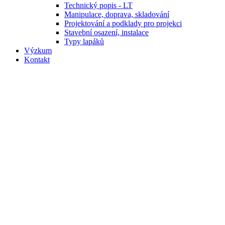
Technický popis - LT
Manipulace, doprava, skladování
Projektování a podklady pro projekci
Stavební osazení, instalace
Typy lapáků
Výzkum
Kontakt